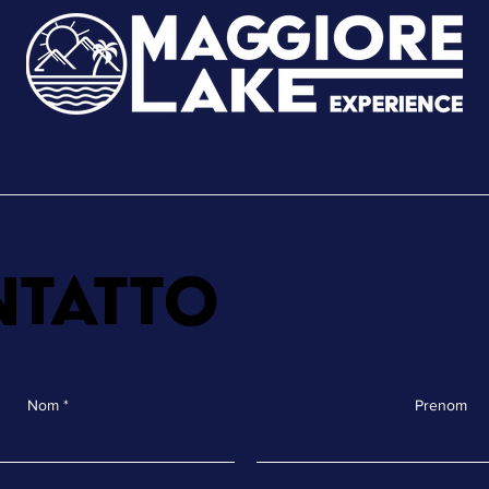
tatto
Nom
Prenom