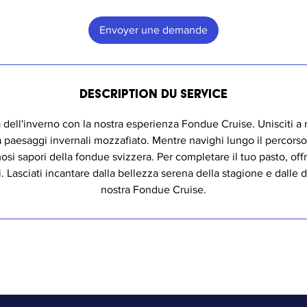
3
0
Envoyer une demande
m
i
n
Description du service
dell'inverno con la nostra esperienza Fondue Cruise. Unisciti a 
a paesaggi invernali mozzafiato. Mentre navighi lungo il percorso, 
mosi sapori della fondue svizzera. Per completare il tuo pasto, off
i. Lasciati incantare dalla bellezza serena della stagione e dalle d